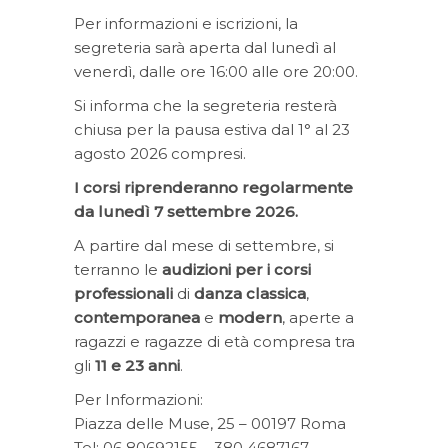
Per informazioni e iscrizioni, la
segreteria sarà aperta dal lunedì al
venerdì, dalle ore 16:00 alle ore 20:00.
Si informa che la segreteria resterà
chiusa per la pausa estiva dal 1° al 23
agosto 2026 compresi.
I corsi riprenderanno regolarmente
da lunedì 7 settembre 2026.
A partire dal mese di settembre, si
terranno le
audizioni per i corsi
professionali
di
danza classica
,
contemporanea
e
modern
, aperte a
ragazzi e ragazze di età compresa tra
gli
11 e 23 anni
.
Per Informazioni:
Piazza delle Muse, 25 – 00197 Roma
Tel: 06 80692155 – 380 4687167