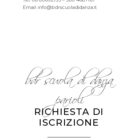
Email: info@bdrscuoladidanza.it
bdr scuola di danza
parioli
RICHIESTA DI
ISCRIZIONE