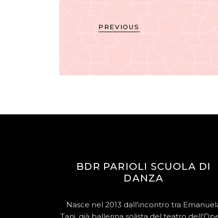
PREVIOUS
BDR PARIOLI SCUOLA DI
DANZA
Nasce nel 2013 dall’incontro tra Emanuel
Tani, già ballerina solista del teatro dell’Op