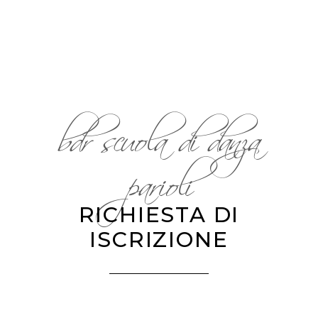
bdr scuola di danza
parioli
RICHIESTA DI
ISCRIZIONE