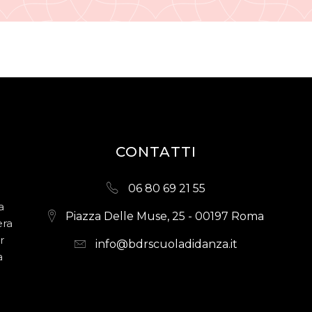
CONTATTI
06 80 69 21 55
a
Piazza Delle Muse, 25 - 00197 Roma
era
r
info@bdrscuoladidanza.it
a