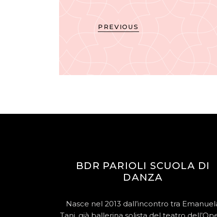
PREVIOUS
BDR PARIOLI SCUOLA DI
DANZA
Nasce nel 2013 dall’incontro tra Emanuel
Tani, già ballerina solista del teatro dell’Op