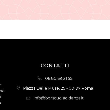
CONTATTI
06 80 69 21 55
a
Piazza Delle Muse, 25 - 00197 Roma
era
r
info@bdrscuoladidanza.it
a