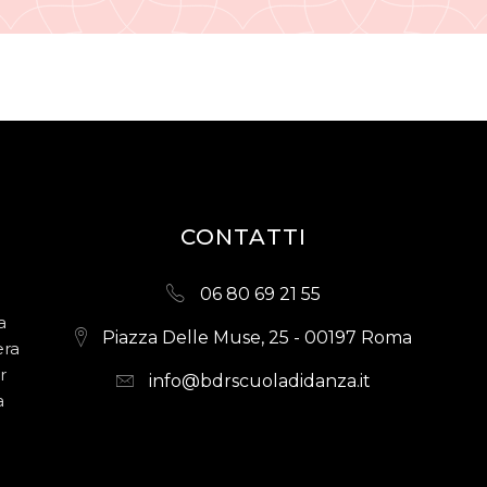
CONTATTI
06 80 69 21 55
a
Piazza Delle Muse, 25 - 00197 Roma
era
r
info@bdrscuoladidanza.it
a