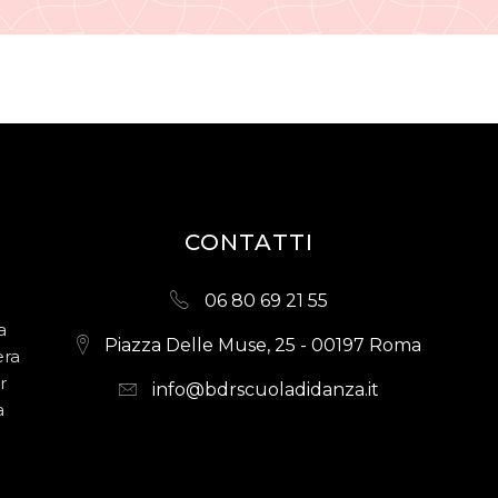
CONTATTI
06 80 69 21 55
a
Piazza Delle Muse, 25 - 00197 Roma
era
r
info@bdrscuoladidanza.it
a