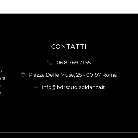
CONTATTI
06 80 69 21 55
a
Piazza Delle Muse, 25 - 00197 Roma
era
r
info@bdrscuoladidanza.it
a